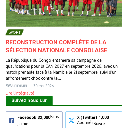
SPORT
RECONSTRUCTION COMPLÈTE DE LA
SÉLECTION NATIONALE CONGOLAISE
La République du Congo entamera sa campagne de
qualifications pour la CAN 2027 en septembre 2026, avec un
match prenable face à la Namibie le 21 septembre, suivi d’un
affrontement choc contre le...
SISA BIDIMBU
30 mai 2026
Lire l'intégralité
Suivez nous sur
Fans
Facebook
32,000
X (Twitter)
1,000
Abonnés
J'aime
Suivre