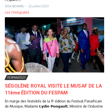
SISA BIDIMBU
22 juillet 2023
Lire l'intégralité
FESPAM2023
SÉGOLÈNE ROYAL VISITE LE MUSAF DE LA
11ème ÉDITION DU FESPAM
En marge des festivités de la 11ᵉ édition du Festival Panafricain
de Musique, Madame 𝗟𝘆𝗱𝗶𝗲 𝗣𝗼𝗻𝗴𝗮𝘂𝗹𝘁, Ministre de l’Industrie