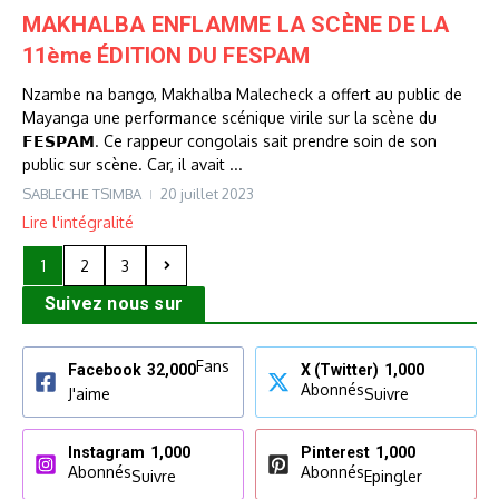
MAKHALBA ENFLAMME LA SCÈNE DE LA
11ème ÉDITION DU FESPAM
Nzambe na bango, Makhalba Malecheck a offert au public de
Mayanga une performance scénique virile sur la scène du
𝗙𝗘𝗦𝗣𝗔𝗠. Ce rappeur congolais sait prendre soin de son
public sur scène. Car, il avait ...
SABLECHE TSIMBA
20 juillet 2023
Lire l'intégralité
1
2
3
Suivez nous sur
Fans
Facebook
32,000
X (Twitter)
1,000
Abonnés
J'aime
Suivre
Instagram
1,000
Pinterest
1,000
Abonnés
Abonnés
Suivre
Epingler