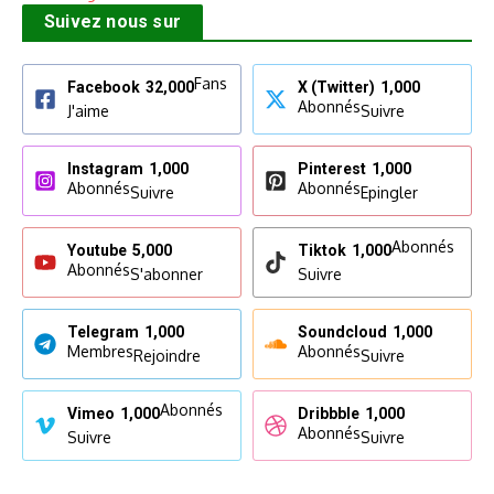
Suivez nous sur
Fans
Facebook
32,000
X (Twitter)
1,000
Abonnés
J'aime
Suivre
Instagram
1,000
Pinterest
1,000
Abonnés
Abonnés
Suivre
Epingler
Abonnés
Youtube
5,000
Tiktok
1,000
Abonnés
S'abonner
Suivre
Telegram
1,000
Soundcloud
1,000
Membres
Abonnés
Rejoindre
Suivre
Abonnés
Vimeo
1,000
Dribbble
1,000
Abonnés
Suivre
Suivre