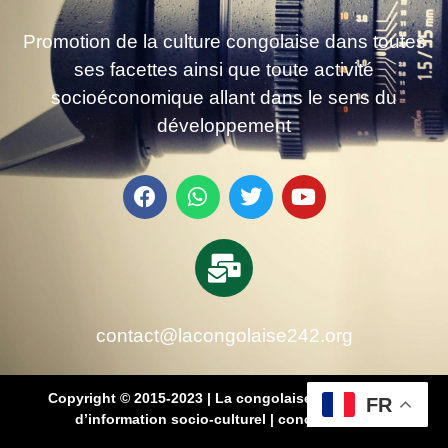
Promotion de la culture congolaise dans toutes
ses facettes ainsi que toute activité
socioéconomique allant dans le sens du
développement
contact@lacongolaise242.org
Copyright © 2015-2023 | La congolaise 242 – média
FR
d’information socio-culturel
|
conçu par SB