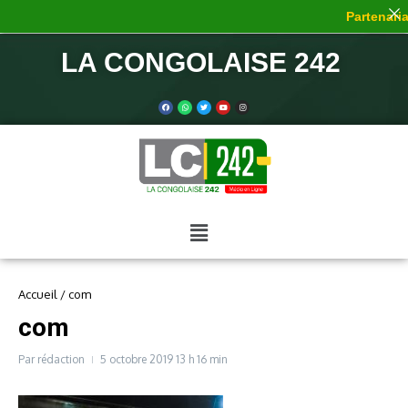
Partenariat
LA CONGOLAISE 242
Accueil
/
com
com
Par
rédaction
5 octobre 2019
13 h 16 min