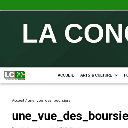
LA CON
ACCUEIL
ARTS & CULTURE
F
Accueil
/
une_vue_des_boursiers
une_vue_des_boursie