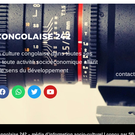
a culture congolaise dans toutes ses
e toute activité socioéconomique allant
le sens du développement
contac
ongolaise 242 – média d’information socio-culturel
|
conçu par SB