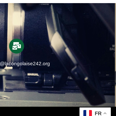
t@lacongolaise242.org
FR