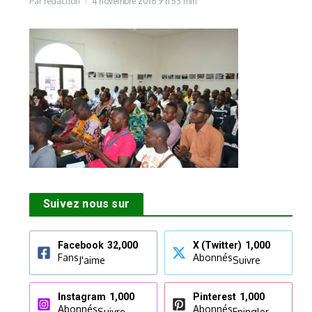
Par
rédaction
4 novembre 2016
9 h 53 min
Suivez nous sur
Facebook
32,000
X (Twitter)
1,000
Fans
Abonnés
J'aime
Suivre
Instagram
1,000
Pinterest
1,000
Abonnés
Abonnés
Suivre
Epingler