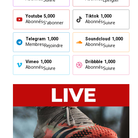
Youtube
5,000
Tiktok
1,000
Abonnés
Abonnés
S'abonner
Suivre
Telegram
1,000
Soundcloud
1,000
Membres
Abonnés
Rejoindre
Suivre
Vimeo
1,000
Dribbble
1,000
Abonnés
Abonnés
Suivre
Suivre