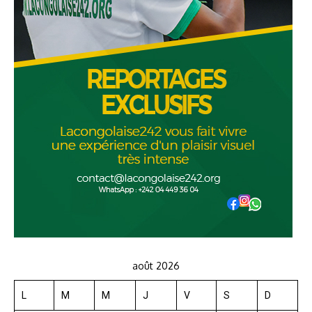
août 2026
L
M
M
J
V
S
D