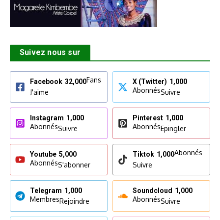
Suivez nous sur
Fans
Facebook
32,000
X (Twitter)
1,000
Abonnés
J'aime
Suivre
Instagram
1,000
Pinterest
1,000
Abonnés
Abonnés
Suivre
Epingler
Abonnés
Youtube
5,000
Tiktok
1,000
Abonnés
S'abonner
Suivre
Telegram
1,000
Soundcloud
1,000
Membres
Abonnés
Rejoindre
Suivre