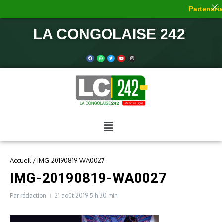
Partenaria
LA CONGOLAISE 242
Accueil
/
IMG-20190819-WA0027
IMG-20190819-WA0027
Par
rédaction
21 août 2019
5 h 30 min