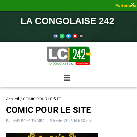
Partenariat
LA CONGOLAISE 242
Accueil
/
COMIC POUR LE SITE
COMIC POUR LE SITE
Par
SABLECHE TSIMBA
5 février 2025
16 h 50 min