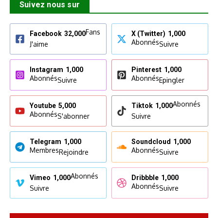
Suivez nous sur
Fans
Facebook
32,000
X (Twitter)
1,000
Abonnés
J'aime
Suivre
Instagram
1,000
Pinterest
1,000
Abonnés
Abonnés
Suivre
Epingler
Abonnés
Youtube
5,000
Tiktok
1,000
Abonnés
S'abonner
Suivre
Telegram
1,000
Soundcloud
1,000
Membres
Abonnés
Rejoindre
Suivre
Abonnés
Vimeo
1,000
Dribbble
1,000
Abonnés
Suivre
Suivre