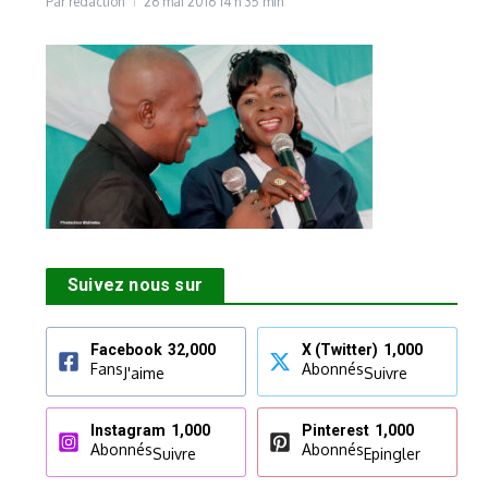
Par
rédaction
26 mai 2016
14 h 35 min
Suivez nous sur
Facebook
32,000
X (Twitter)
1,000
Fans
Abonnés
J'aime
Suivre
Instagram
1,000
Pinterest
1,000
Abonnés
Abonnés
Suivre
Epingler