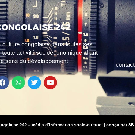
a culture congolaise dans toutes ses
e toute activité socioéconomique allant
le sens du développement
contac
ongolaise 242 – média d’information socio-culturel
|
conçu par SB