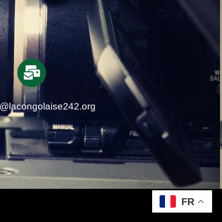
t@lacongolaise242.org
FR