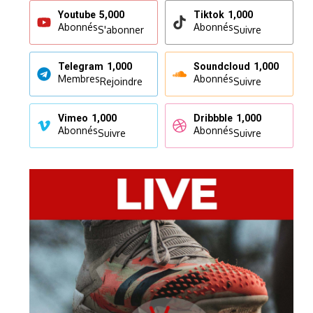
Youtube
5,000
Tiktok
1,000
Abonnés
Abonnés
S'abonner
Suivre
Telegram
1,000
Soundcloud
1,000
Membres
Abonnés
Rejoindre
Suivre
Vimeo
1,000
Dribbble
1,000
Abonnés
Abonnés
Suivre
Suivre