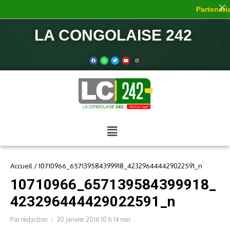
Partenaria
LA CONGOLAISE 242
Accueil
/
10710966_657139584399918_423296444429022591_n
10710966_657139584399918_
423296444429022591_n
Par
rédaction
30 janvier 2016
10 h 14 min