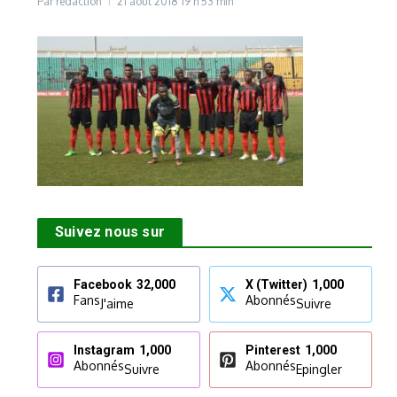
Par
rédaction
21 août 2018
19 h 53 min
Suivez nous sur
Facebook
32,000
X (Twitter)
1,000
Fans
Abonnés
J'aime
Suivre
Instagram
1,000
Pinterest
1,000
Abonnés
Abonnés
Suivre
Epingler