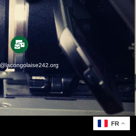
t@lacongolaise242.org
FR