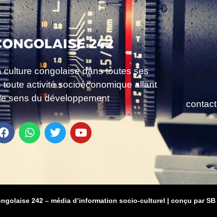
a culture congolaise dans toutes ses
e toute activité socioéconomique allant
le sens du développement
contac
ongolaise 242 – média d’information socio-culturel
|
conçu par SB