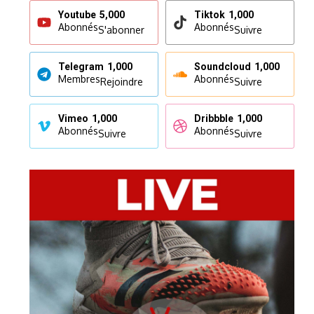
Youtube
5,000
Tiktok
1,000
Abonnés
Abonnés
S'abonner
Suivre
Telegram
1,000
Soundcloud
1,000
Membres
Abonnés
Rejoindre
Suivre
Vimeo
1,000
Dribbble
1,000
Abonnés
Abonnés
Suivre
Suivre