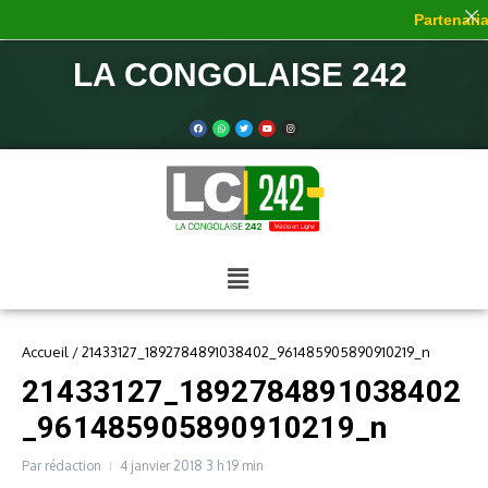
Partenaria
LA CONGOLAISE 242
Accueil
/
21433127_1892784891038402_961485905890910219_n
21433127_1892784891038402
_961485905890910219_n
Par
rédaction
4 janvier 2018
3 h 19 min