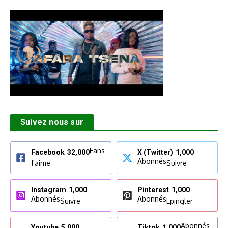
Suivez nous sur
Fans
Facebook
32,000
X (Twitter)
1,000
Abonnés
J'aime
Suivre
Instagram
1,000
Pinterest
1,000
Abonnés
Abonnés
Suivre
Epingler
Abonnés
Youtube
5,000
Tiktok
1,000