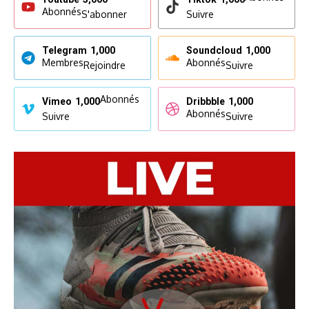
Abonnés
S'abonner
Suivre
Telegram
1,000
Soundcloud
1,000
Membres
Abonnés
Rejoindre
Suivre
Abonnés
Vimeo
1,000
Dribbble
1,000
Abonnés
Suivre
Suivre