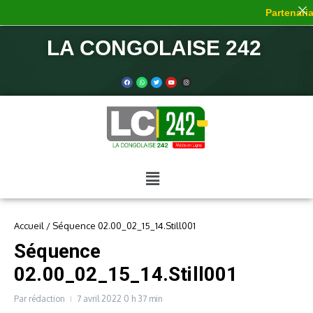
Partenaria
LA CONGOLAISE 242
Accueil
/
Séquence 02.00_02_15_14.Still001
Séquence
02.00_02_15_14.Still001
Par
rédaction
7 avril 2022
0 h 37 min