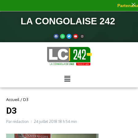
Partenaria
LA CONGOLAISE 242
Accueil
/
D3
D3
Par
rédaction
24 juillet 2018
18 h 54 min