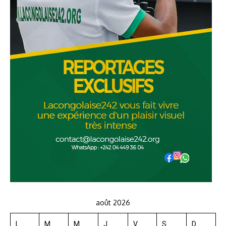
août 2026
L
M
M
J
V
S
D