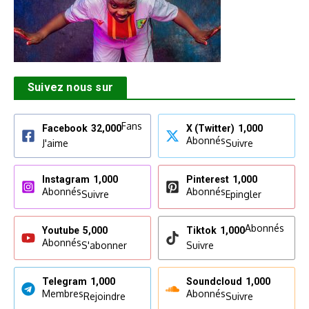
Suivez nous sur
Fans
Facebook
32,000
X (Twitter)
1,000
Abonnés
J'aime
Suivre
Instagram
1,000
Pinterest
1,000
Abonnés
Abonnés
Suivre
Epingler
Abonnés
Youtube
5,000
Tiktok
1,000
Abonnés
S'abonner
Suivre
Telegram
1,000
Soundcloud
1,000
Membres
Abonnés
Rejoindre
Suivre