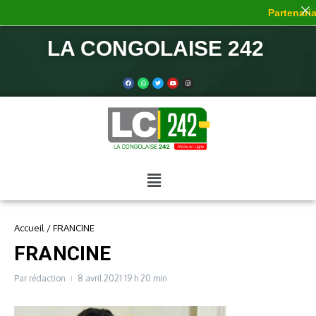
Partenariat
LA CONGOLAISE 242
Accueil
/
FRANCINE
FRANCINE
Par
rédaction
8 avril 2021
19 h 20 min