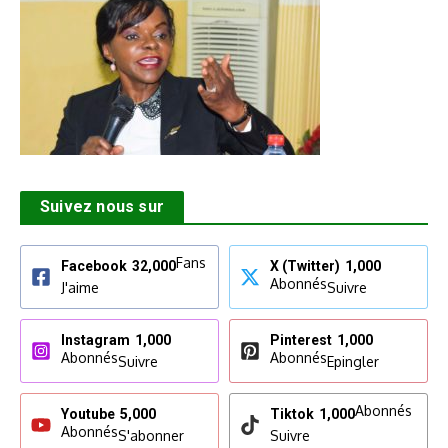
Suivez nous sur
Fans
Facebook
32,000
X (Twitter)
1,000
Abonnés
J'aime
Suivre
Instagram
1,000
Pinterest
1,000
Abonnés
Abonnés
Suivre
Epingler
Abonnés
Youtube
5,000
Tiktok
1,000
Abonnés
S'abonner
Suivre