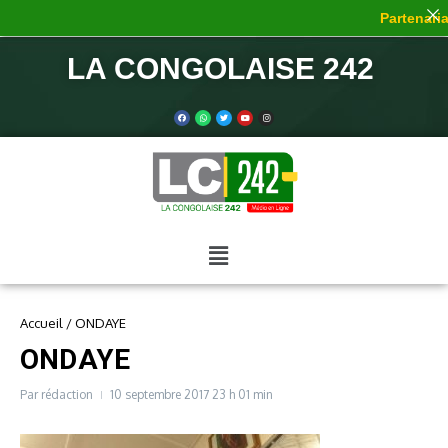
Partenariat
LA CONGOLAISE 242
Accueil
/
ONDAYE
ONDAYE
Par
rédaction
10 septembre 2017
23 h 01 min