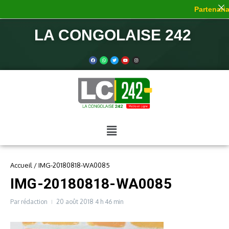
Partenariat
LA CONGOLAISE 242
Accueil
/
IMG-20180818-WA0085
IMG-20180818-WA0085
Par
rédaction
20 août 2018
4 h 46 min