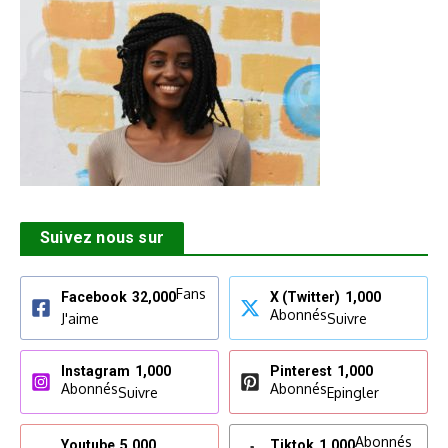
Suivez nous sur
Fans
Facebook
32,000
X (Twitter)
1,000
Abonnés
J'aime
Suivre
Instagram
1,000
Pinterest
1,000
Abonnés
Abonnés
Suivre
Epingler
Abonnés
Youtube
5,000
Tiktok
1,000