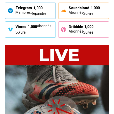
Telegram
1,000
Soundcloud
1,000
Membres
Abonnés
Rejoindre
Suivre
Abonnés
Vimeo
1,000
Dribbble
1,000
Abonnés
Suivre
Suivre