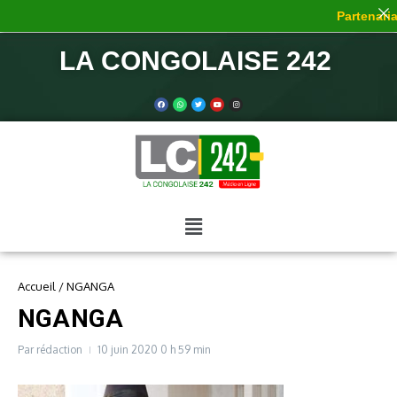
Partenariat
LA CONGOLAISE 242
Accueil
/
NGANGA
NGANGA
Par
rédaction
10 juin 2020
0 h 59 min