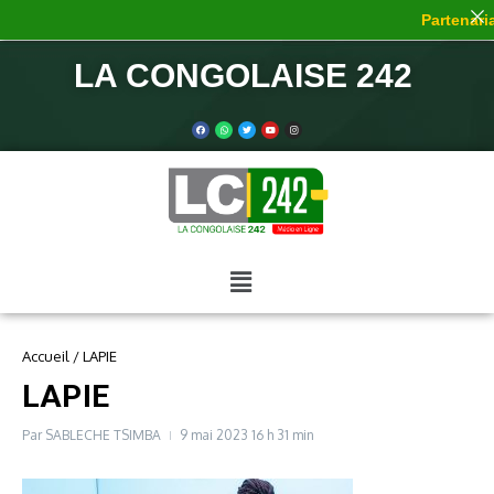
Partenaria
LA CONGOLAISE 242
Accueil
/
LAPIE
LAPIE
Par
SABLECHE TSIMBA
9 mai 2023
16 h 31 min