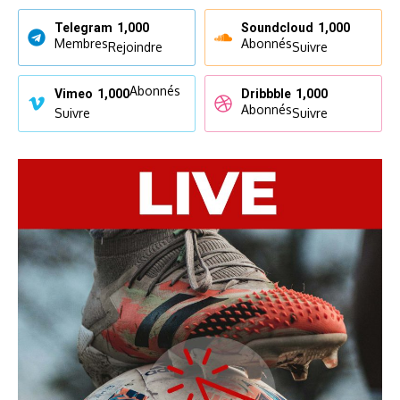
Telegram
1,000
Soundcloud
1,000
Membres
Abonnés
Rejoindre
Suivre
Abonnés
Vimeo
1,000
Dribbble
1,000
Abonnés
Suivre
Suivre