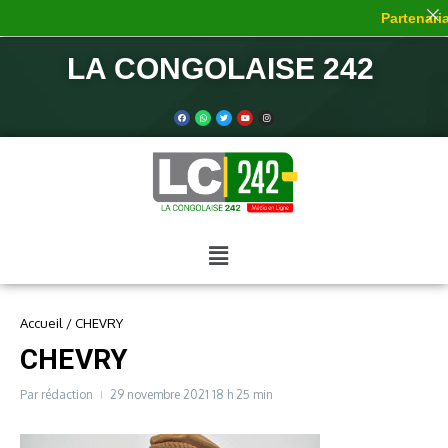
Partenaria
LA CONGOLAISE 242
Accueil
/
CHEVRY
CHEVRY
Par
rédaction
29 novembre 2021
18 h 25 min