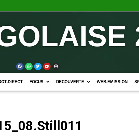
GOLAISE 
OOT-DIRECT
FOCUS
DECOUVERTE
WEB-EMISSION
S
5_08.Still011