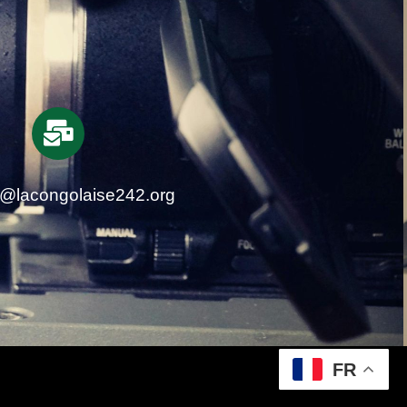
t@lacongolaise242.org
FR