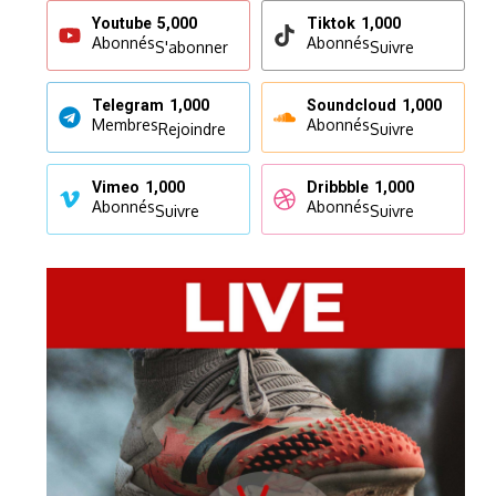
Youtube
5,000
Tiktok
1,000
Abonnés
Abonnés
S'abonner
Suivre
Telegram
1,000
Soundcloud
1,000
Membres
Abonnés
Rejoindre
Suivre
Vimeo
1,000
Dribbble
1,000
Abonnés
Abonnés
Suivre
Suivre