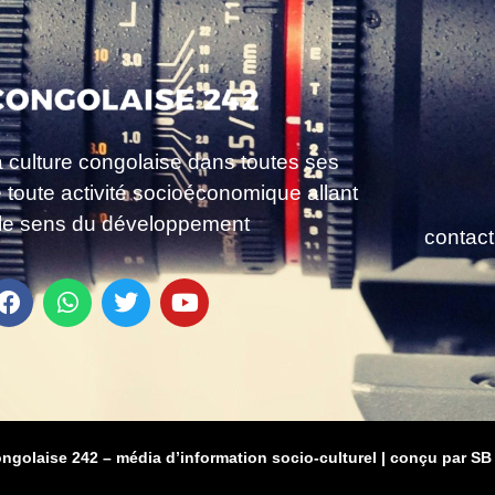
a culture congolaise dans toutes ses
e toute activité socioéconomique allant
le sens du développement
contac
ongolaise 242 – média d’information socio-culturel
|
conçu par SB