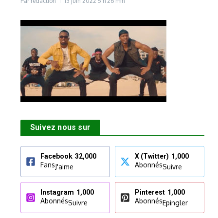
Par
rédaction
13 juin 2022
5 h 26 min
Suivez nous sur
Facebook
32,000
X (Twitter)
1,000
Fans
Abonnés
J'aime
Suivre
Instagram
1,000
Pinterest
1,000
Abonnés
Abonnés
Suivre
Epingler