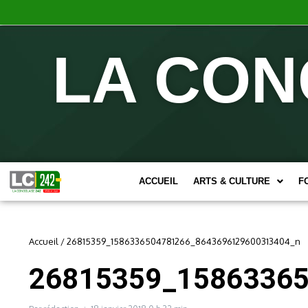
LA CON
ACCUEIL
ARTS & CULTURE
F
Accueil
/
26815359_1586336504781266_8643696129600313404_n
26815359_1586336