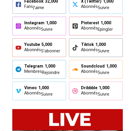
Facebook
32,000
X (Twitter)
1,000
Fans
Abonnés
J'aime
Suivre
Instagram
1,000
Pinterest
1,000
Abonnés
Abonnés
Suivre
Epingler
Youtube
5,000
Tiktok
1,000
Abonnés
Abonnés
S'abonner
Suivre
Telegram
1,000
Soundcloud
1,000
Membres
Abonnés
Rejoindre
Suivre
Vimeo
1,000
Dribbble
1,000
Abonnés
Abonnés
Suivre
Suivre