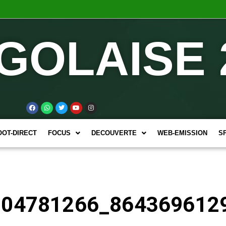
GOLAISE 
OOT-DIRECT
FOCUS
DECOUVERTE
WEB-EMISSION
S
504781266_864369612