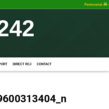
Partenariat de cho
242
PORT
DIRECT RCJ
CONTACT
9600313404_n