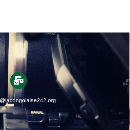
t@lacongolaise242.org