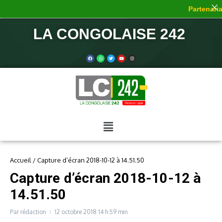
Partenariat
LA CONGOLAISE 242
Accueil
/
Capture d’écran 2018-10-12 à 14.51.50
Capture d’écran 2018-10-12 à
14.51.50
Par
rédaction
12 octobre 2018
14 h 59 min