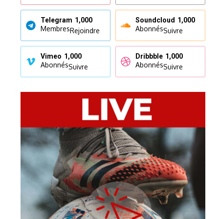
Telegram
1,000
Soundcloud
1,000
Membres
Abonnés
Rejoindre
Suivre
Vimeo
1,000
Dribbble
1,000
Abonnés
Abonnés
Suivre
Suivre