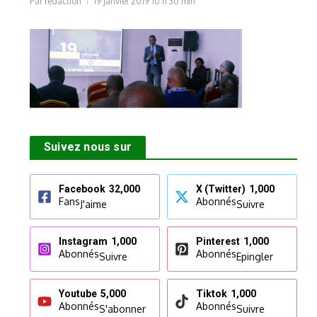
Par
rédaction
19 janvier 2019
10 h 30 min
Suivez nous sur
Facebook
32,000
X (Twitter)
1,000
Fans
Abonnés
J'aime
Suivre
Instagram
1,000
Pinterest
1,000
Abonnés
Abonnés
Suivre
Epingler
Youtube
5,000
Tiktok
1,000
Abonnés
Abonnés
S'abonner
Suivre