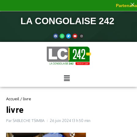
Partenariat
LA CONGOLAISE 242
Accueil
/
livre
livre
Par
SABLECHE TSIMBA
26 juin 2024
13 h 50 min