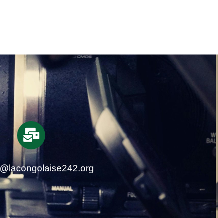
t@lacongolaise242.org