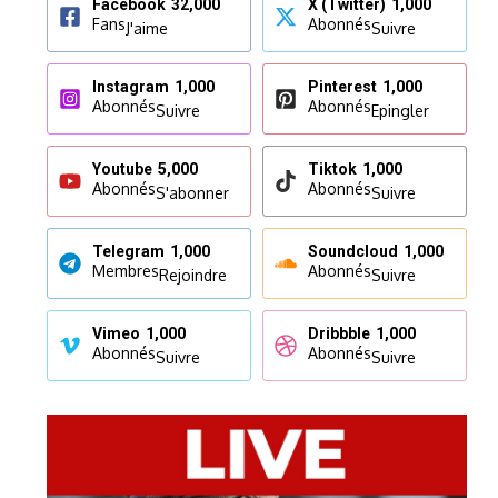
Facebook
32,000
X (Twitter)
1,000
Fans
Abonnés
J'aime
Suivre
Instagram
1,000
Pinterest
1,000
Abonnés
Abonnés
Suivre
Epingler
Youtube
5,000
Tiktok
1,000
Abonnés
Abonnés
S'abonner
Suivre
Telegram
1,000
Soundcloud
1,000
Membres
Abonnés
Rejoindre
Suivre
Vimeo
1,000
Dribbble
1,000
Abonnés
Abonnés
Suivre
Suivre