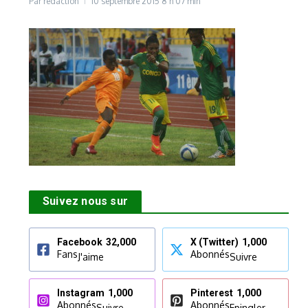
Par
rédaction
10 septembre 2015
8 h 07 min
Suivez nous sur
Facebook
32,000
X (Twitter)
1,000
Fans
Abonnés
J'aime
Suivre
Instagram
1,000
Pinterest
1,000
Abonnés
Abonnés
Suivre
Epingler