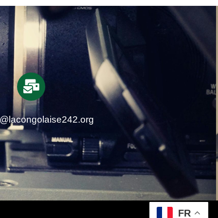
t@lacongolaise242.org
FR