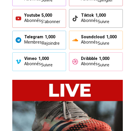
Youtube
5,000
Tiktok
1,000
Abonnés
Abonnés
S'abonner
Suivre
Telegram
1,000
Soundcloud
1,000
Membres
Abonnés
Rejoindre
Suivre
Vimeo
1,000
Dribbble
1,000
Abonnés
Abonnés
Suivre
Suivre