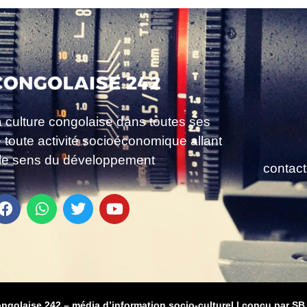
a culture congolaise dans toutes ses
e toute activité socioéconomique allant
le sens du développement
contac
ongolaise 242 – média d’information socio-culturel
|
conçu par SB