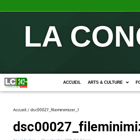
LA CON
ACCUEIL
ARTS & CULTURE
F
Accueil
/
dsc00027_fileminimizer_1
dsc00027_fileminimi