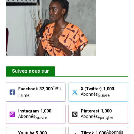
Suivez nous sur
Fans
Facebook
32,000
X (Twitter)
1,000
Abonnés
J'aime
Suivre
Instagram
1,000
Pinterest
1,000
Abonnés
Abonnés
Suivre
Epingler
Abonnés
Youtube
5,000
Tiktok
1,000