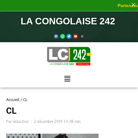
Partenaria
LA CONGOLAISE 242
Accueil
/
CL
CL
Par
rédaction
2 décembre 2019
3 h 38 min