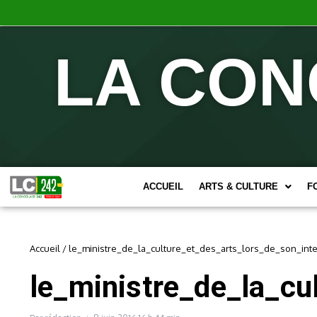
LA CON
ACCUEIL
ARTS & CULTURE
F
Accueil
/
le_ministre_de_la_culture_et_des_arts_lors_de_son_inte
le_ministre_de_la_cu