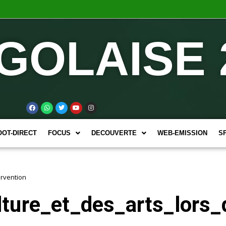
GOLAISE 
OOT-DIRECT
FOCUS
DECOUVERTE
WEB-EMISSION
S
rvention
lture_et_des_arts_lors_