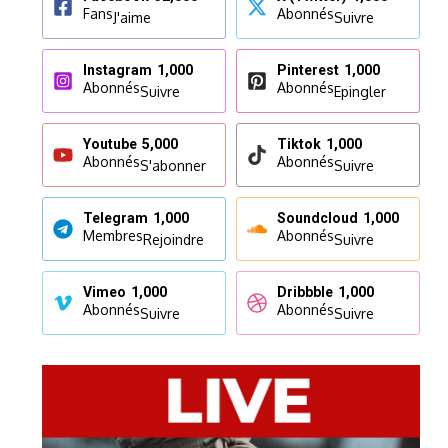
Fans
Abonnés
J'aime
Suivre
Instagram
1,000
Pinterest
1,000
Abonnés
Abonnés
Suivre
Epingler
Youtube
5,000
Tiktok
1,000
Abonnés
Abonnés
S'abonner
Suivre
Telegram
1,000
Soundcloud
1,000
Membres
Abonnés
Rejoindre
Suivre
Vimeo
1,000
Dribbble
1,000
Abonnés
Abonnés
Suivre
Suivre