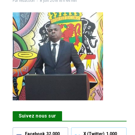
Par
rédaction
8 juin 2016
16 h 44 min
Suivez nous sur
Facebook
32,000
X (Twitter)
1,000