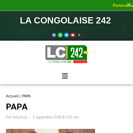
Partenariat
LA CONGOLAISE 242
Accueil
/
PAPA
PAPA
Par
rédaction
5 septembre 2018
8 h 55 min