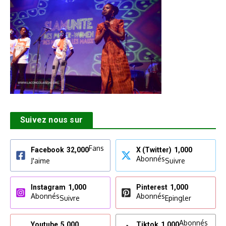
Suivez nous sur
Fans
Facebook
32,000
X (Twitter)
1,000
Abonnés
J'aime
Suivre
Instagram
1,000
Pinterest
1,000
Abonnés
Abonnés
Suivre
Epingler
Abonnés
Youtube
5,000
Tiktok
1,000