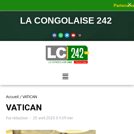
Partenaria
LA CONGOLAISE 242
Accueil
/
VATICAN
VATICAN
Par
rédaction
20 avril 2020
0 h 59 min