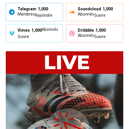
Telegram
1,000
Soundcloud
1,000
Membres
Abonnés
Rejoindre
Suivre
Abonnés
Vimeo
1,000
Dribbble
1,000
Abonnés
Suivre
Suivre