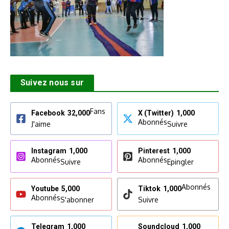
Suivez nous sur
Fans
Facebook
32,000
X (Twitter)
1,000
Abonnés
J'aime
Suivre
Instagram
1,000
Pinterest
1,000
Abonnés
Abonnés
Suivre
Epingler
Abonnés
Youtube
5,000
Tiktok
1,000
Abonnés
S'abonner
Suivre
Telegram
1,000
Soundcloud
1,000