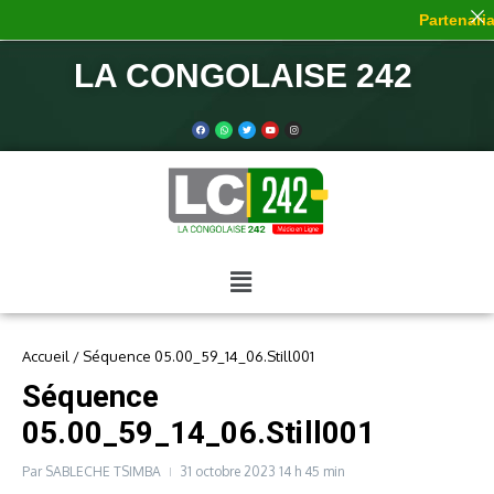
Partenariat
LA CONGOLAISE 242
Accueil
/
Séquence 05.00_59_14_06.Still001
Séquence
05.00_59_14_06.Still001
Par
SABLECHE TSIMBA
31 octobre 2023
14 h 45 min