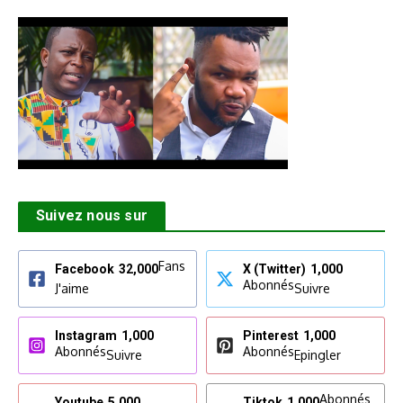
Suivez nous sur
Fans
Facebook
32,000
X (Twitter)
1,000
Abonnés
J'aime
Suivre
Instagram
1,000
Pinterest
1,000
Abonnés
Abonnés
Suivre
Epingler
Abonnés
Youtube
5,000
Tiktok
1,000