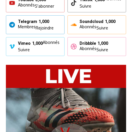
Abonnés
S'abonner
Suivre
Telegram
1,000
Soundcloud
1,000
Membres
Abonnés
Rejoindre
Suivre
Abonnés
Vimeo
1,000
Dribbble
1,000
Abonnés
Suivre
Suivre