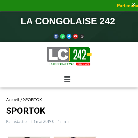
Partenariat
LA CONGOLAISE 242
Accueil
/
SPORTOK
SPORTOK
Par
rédaction
1 mai 2019
0 h 13 min