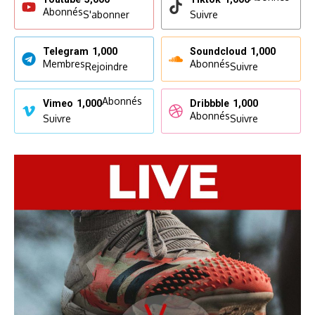
Abonnés
S'abonner
Suivre
Telegram
1,000
Soundcloud
1,000
Membres
Abonnés
Rejoindre
Suivre
Abonnés
Vimeo
1,000
Dribbble
1,000
Abonnés
Suivre
Suivre