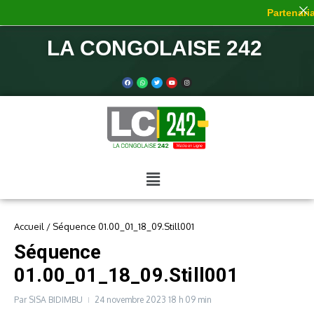
Partenaria
LA CONGOLAISE 242
Accueil
/
Séquence 01.00_01_18_09.Still001
Séquence
01.00_01_18_09.Still001
Par
SISA BIDIMBU
24 novembre 2023
18 h 09 min