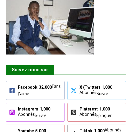
Suivez nous sur
Fans
Facebook
32,000
X (Twitter)
1,000
Abonnés
J'aime
Suivre
Instagram
1,000
Pinterest
1,000
Abonnés
Abonnés
Suivre
Epingler
Abonnés
Youtube
5,000
Tiktok
1,000