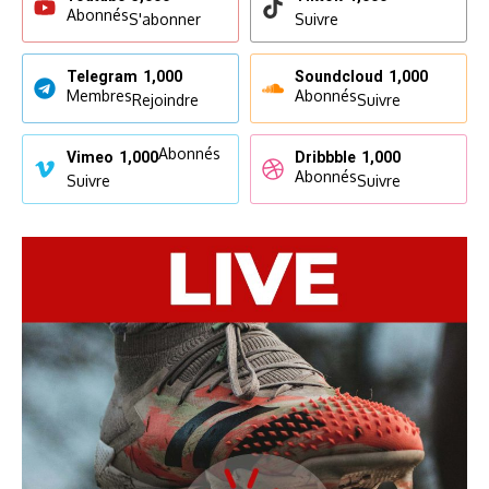
Abonnés
S'abonner
Suivre
Telegram
1,000
Soundcloud
1,000
Membres
Abonnés
Rejoindre
Suivre
Abonnés
Vimeo
1,000
Dribbble
1,000
Abonnés
Suivre
Suivre