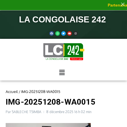
Partenariat
LA CONGOLAISE 242
Accueil
/
IMG-20251208-WA0015
IMG-20251208-WA0015
Par
SABLECHE TSIMBA
8 décembre 2025
16 h 02 min