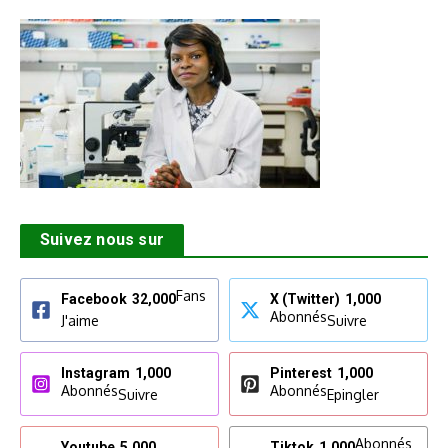
Suivez nous sur
Fans
Facebook
32,000
X (Twitter)
1,000
Abonnés
J'aime
Suivre
Instagram
1,000
Pinterest
1,000
Abonnés
Abonnés
Suivre
Epingler
Abonnés
Youtube
5,000
Tiktok
1,000