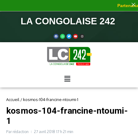
Partenaria
LA CONGOLAISE 242
Accueil
/
kosmos-104-francine-ntoumi-1
kosmos-104-francine-ntoumi-
1
Par
rédaction
27 avril 2018
17 h 21 min