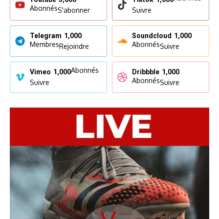
Abonnés
S'abonner
Suivre
Telegram
1,000
Soundcloud
1,000
Membres
Abonnés
Rejoindre
Suivre
Abonnés
Vimeo
1,000
Dribbble
1,000
Abonnés
Suivre
Suivre