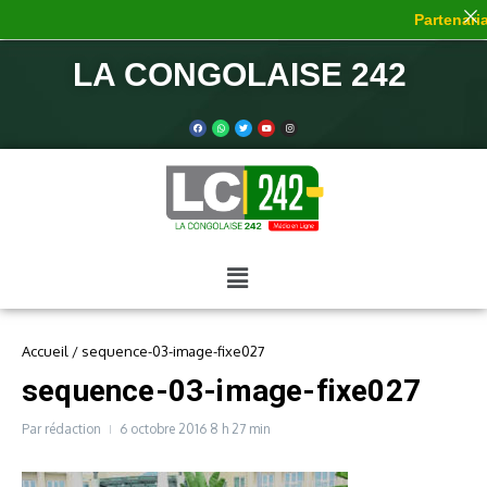
Partenariat
LA CONGOLAISE 242
Accueil
/
sequence-03-image-fixe027
sequence-03-image-fixe027
Par
rédaction
6 octobre 2016
8 h 27 min