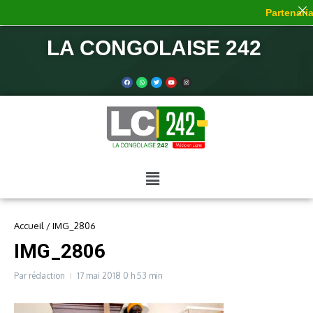
Partenariat
LA CONGOLAISE 242
Accueil
/
IMG_2806
IMG_2806
Par
rédaction
17 mai 2018
0 h 53 min