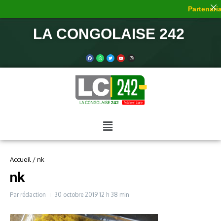
Partenaria
LA CONGOLAISE 242
Accueil
/
nk
nk
Par
rédaction
30 octobre 2019
12 h 38 min