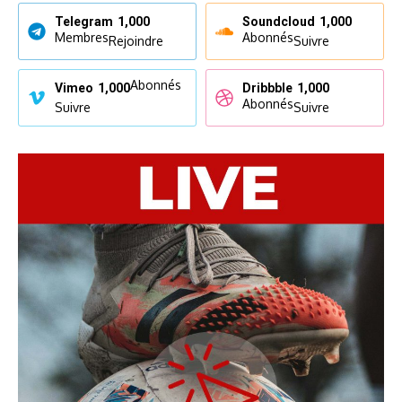
Telegram
1,000
Soundcloud
1,000
Membres
Abonnés
Rejoindre
Suivre
Abonnés
Vimeo
1,000
Dribbble
1,000
Abonnés
Suivre
Suivre