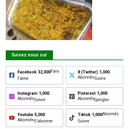
Suivez nous sur
Fans
Facebook
32,000
X (Twitter)
1,000
Abonnés
J'aime
Suivre
Instagram
1,000
Pinterest
1,000
Abonnés
Abonnés
Suivre
Epingler
Abonnés
Youtube
5,000
Tiktok
1,000
Abonnés
S'abonner
Suivre