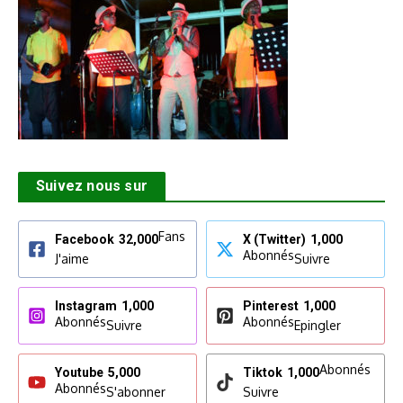
Suivez nous sur
Fans
Facebook
32,000
X (Twitter)
1,000
Abonnés
J'aime
Suivre
Instagram
1,000
Pinterest
1,000
Abonnés
Abonnés
Suivre
Epingler
Abonnés
Youtube
5,000
Tiktok
1,000
Abonnés
S'abonner
Suivre