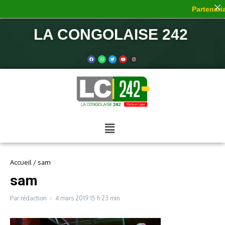
Partenaria
LA CONGOLAISE 242
Accueil
/
sam
sam
Par
rédaction
4 mars 2019
15 h 23 min