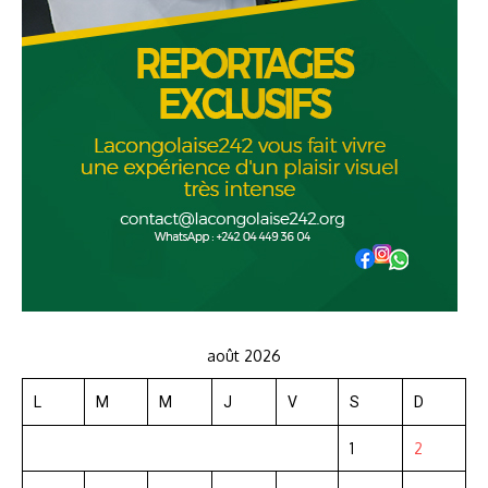
août 2026
L
M
M
J
V
S
D
1
2