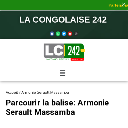
Partenariat
LA CONGOLAISE 242
Accueil
/
Armonie Serault Massamba
Parcourir la balise: Armonie
Serault Massamba