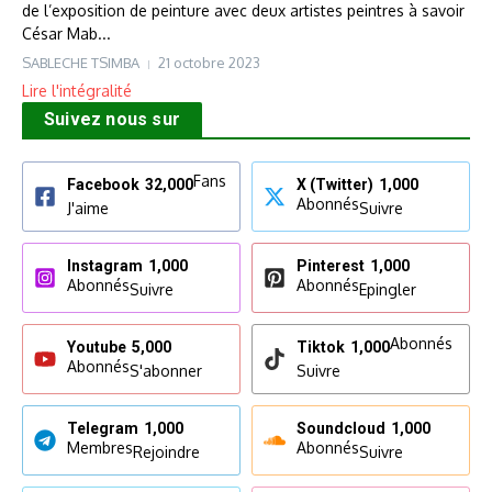
de l’exposition de peinture avec deux artistes peintres à savoir
César Mab...
SABLECHE TSIMBA
21 octobre 2023
Lire l'intégralité
Suivez nous sur
Fans
Facebook
32,000
X (Twitter)
1,000
Abonnés
J'aime
Suivre
Instagram
1,000
Pinterest
1,000
Abonnés
Abonnés
Suivre
Epingler
Abonnés
Youtube
5,000
Tiktok
1,000
Abonnés
S'abonner
Suivre
Telegram
1,000
Soundcloud
1,000
Membres
Abonnés
Rejoindre
Suivre