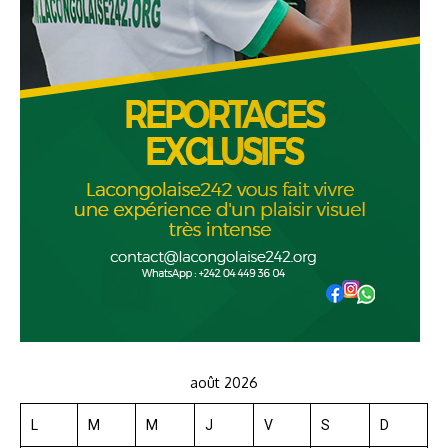
août 2026
L
M
M
J
V
S
D