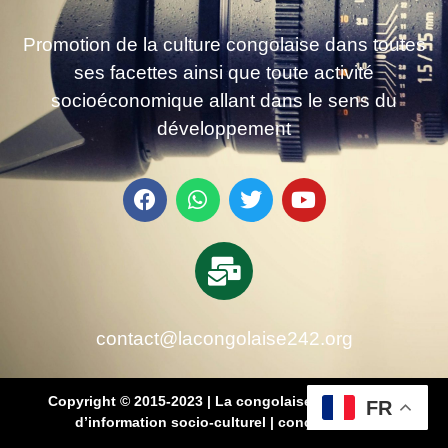
Promotion de la culture congolaise dans toutes
ses facettes ainsi que toute activité
socioéconomique allant dans le sens du
développement
contact@lacongolaise242.org
Copyright © 2015-2023 | La congolaise 242 – média
FR
d’information socio-culturel
|
conçu par SB