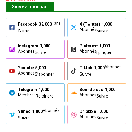
Suivez nous sur
Fans
Facebook
32,000
X (Twitter)
1,000
Abonnés
J'aime
Suivre
Instagram
1,000
Pinterest
1,000
Abonnés
Abonnés
Suivre
Epingler
Abonnés
Youtube
5,000
Tiktok
1,000
Abonnés
S'abonner
Suivre
Telegram
1,000
Soundcloud
1,000
Membres
Abonnés
Rejoindre
Suivre
Abonnés
Vimeo
1,000
Dribbble
1,000
Abonnés
Suivre
Suivre