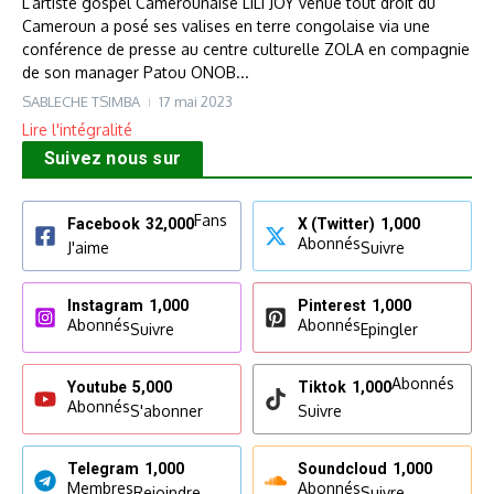
L’artiste gospel Camerounaise LILI JOY venue tout droit du
Cameroun a posé ses valises en terre congolaise via une
conférence de presse au centre culturelle ZOLA en compagnie
de son manager Patou ONOB...
SABLECHE TSIMBA
17 mai 2023
Lire l'intégralité
Suivez nous sur
Fans
Facebook
32,000
X (Twitter)
1,000
Abonnés
J'aime
Suivre
Instagram
1,000
Pinterest
1,000
Abonnés
Abonnés
Suivre
Epingler
Abonnés
Youtube
5,000
Tiktok
1,000
Abonnés
S'abonner
Suivre
Telegram
1,000
Soundcloud
1,000
Membres
Abonnés
Rejoindre
Suivre