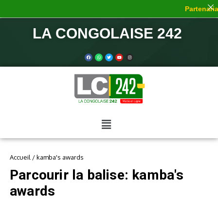
Partenariat
LA CONGOLAISE 242
Accueil
/
kamba's awards
Parcourir la balise: kamba's
awards