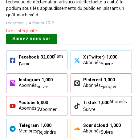
technique de déclamation artistico-intellectuelle a quitté le
podium sous les applaudissements du public en laissant un
goût inachevé d...
rédaction
4 février 2019
Lire l'intégralité
Suivez nous sur
Fans
Facebook
32,000
X (Twitter)
1,000
Abonnés
J'aime
Suivre
Instagram
1,000
Pinterest
1,000
Abonnés
Abonnés
Suivre
Epingler
Abonnés
Youtube
5,000
Tiktok
1,000
Abonnés
S'abonner
Suivre
Telegram
1,000
Soundcloud
1,000
Membres
Abonnés
Rejoindre
Suivre