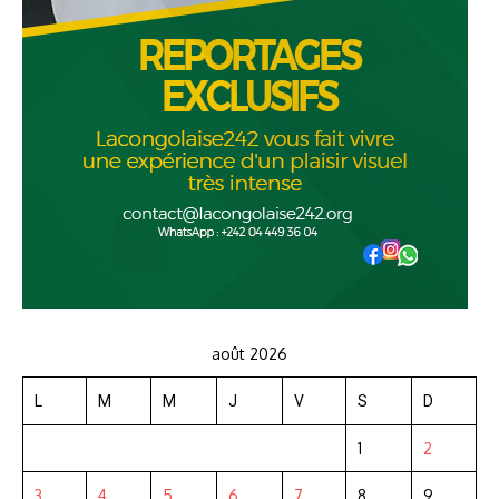
août 2026
L
M
M
J
V
S
D
1
2
3
4
5
6
7
8
9