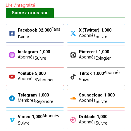
Lire l'intégralité
Suivez nous sur
Fans
Facebook
32,000
X (Twitter)
1,000
Abonnés
J'aime
Suivre
Instagram
1,000
Pinterest
1,000
Abonnés
Abonnés
Suivre
Epingler
Abonnés
Youtube
5,000
Tiktok
1,000
Abonnés
S'abonner
Suivre
Telegram
1,000
Soundcloud
1,000
Membres
Abonnés
Rejoindre
Suivre
Abonnés
Vimeo
1,000
Dribbble
1,000
Abonnés
Suivre
Suivre