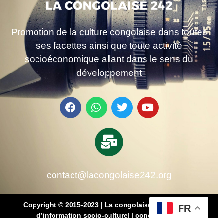
Promotion de la culture congolaise dans toutes
ses facettes ainsi que toute activité
socioéconomique allant dans le sens du
développement
contact@lacongolaise242.org
Copyright © 2015-2023 | La congolaise 242 – média
FR
d’information socio-culturel
|
conçu par SB