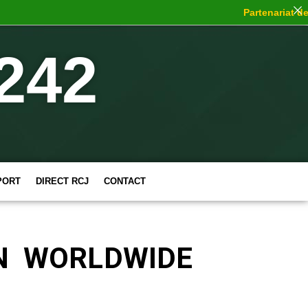
Partenariat de c
242
PORT
DIRECT RCJ
CONTACT
ION WORLDWIDE