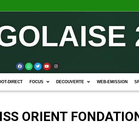
GOLAISE 
OOT-DIRECT
FOCUS
DECOUVERTE
WEB-EMISSION
S
e: MISS ORIENT FONDAT