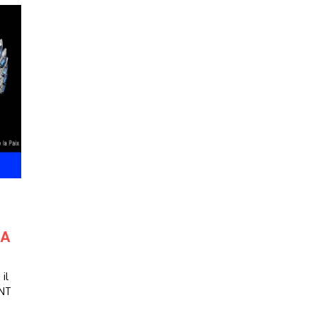
NA
il
ENT