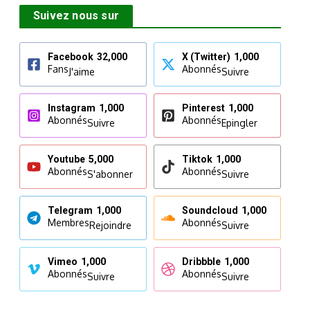
Suivez nous sur
Facebook
32,000
X (Twitter)
1,000
Fans
Abonnés
J'aime
Suivre
Instagram
1,000
Pinterest
1,000
Abonnés
Abonnés
Suivre
Epingler
Youtube
5,000
Tiktok
1,000
Abonnés
Abonnés
S'abonner
Suivre
Telegram
1,000
Soundcloud
1,000
Membres
Abonnés
Rejoindre
Suivre
Vimeo
1,000
Dribbble
1,000
Abonnés
Abonnés
Suivre
Suivre