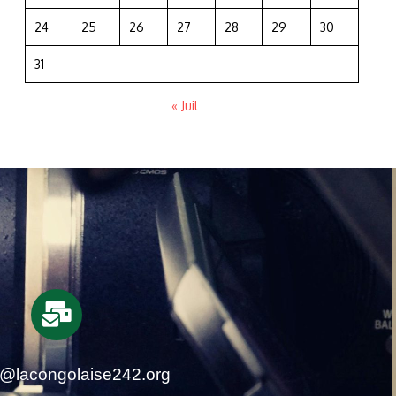
24
25
26
27
28
29
30
31
« Juil
t@lacongolaise242.org